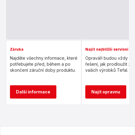
Záruka
Najít nejbližší servisní s
Najděte všechny informace, které
Opraváři budou vždy hle
potřebujete před, během a po
řešení, jak prodloužit živ
skončení záruční doby produktu.
vašich výrobků Tefal.
Další informace
Najít opravnu