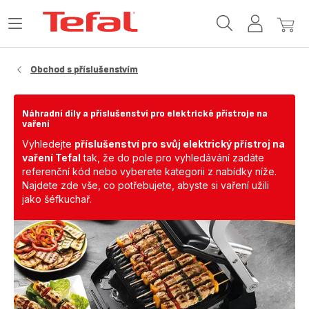
Domovská
Otevřít
Můj
Můj
stránka
nabídku
účet
košík
Tefal
Obchod s příslušenstvím​
Náhradní díly a příslušenství pro elektrické přístroje na
vaření
Vyhledejte
příslušenství pro svůj elektrický přístroj na
vaření Tefal
tak, že do pole pro vyhledávání zadáte
referenční kód nebo vyberete kategorii z nabídky níže.
Najdete zde vše, co potřebujete, abyste si vaření užili
jako šéfkuchař.