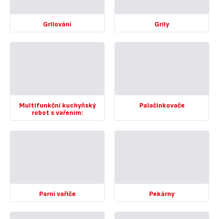
-
-
Grilování
Grily
Zobrazit
Zobrazit
více
více
-
-
Grilování
Grily
-
-
Multifunkční kuchyňský
Palačinkovače
robot s vařením:
Zobrazit
Zobrazit
více
více
-
-
Palačinkovače
Multifunkční
-
kuchyňský
robot
s
vařením:
Parní vařiče
Pekárny
-
Zobrazit
Zobrazit
více
více