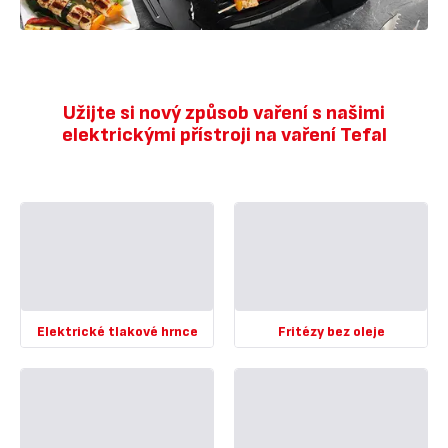
Užijte si nový způsob vaření s našimi
elektrickými přístroji na vaření Tefal
Elektrické tlakové hrnce
Fritézy bez oleje
Zobrazit
Zobrazit
více
více
-
-
Elektrické
Fritézy
tlakové
bez
hrnce
oleje