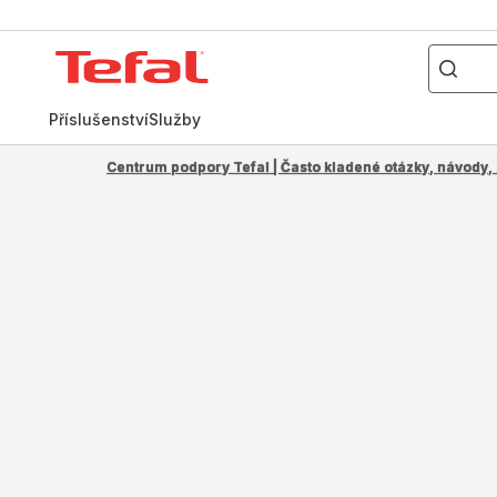
Co
hledáte?
Domovská
stránka
Tefal
Příslušenství
Služby
Centrum podpory Tefal | Často kladené otázky, návody, 