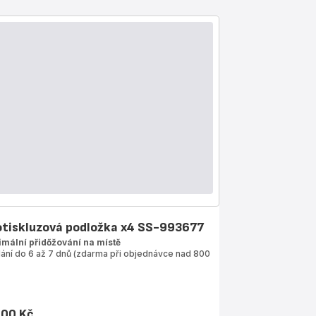
otiskluzová podložka x4 SS-993677
imální přidőžování na místě
ání do 6 až 7 dnů (zdarma při objednávce nad 800
,00 Kč