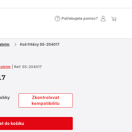
Potřebujete pomoc?
Potřebujete
Můj
Můj
pomoc?
účet
košík
tvím​
Koš fritézy SS-204017
nstvím
|
Ref: SS-204017
17
robky
Zkontrolovat
kompatibilitu
at do košíku