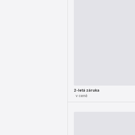
2-letá záruka
v ceně