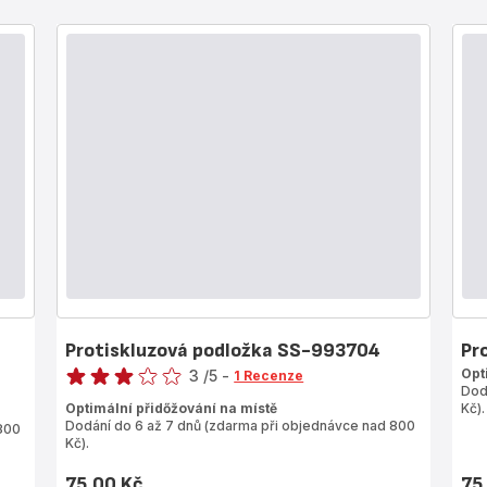
Protiskluzová podložka SS-993704
Pr
Hodnocení
Opt
3
/5
-
1 Recenze
Dod
Hodnocení
Optimální přidőžování na místě
Kč).
3 hvězdičky
Dodání do 6 až 7 dnů (zdarma při objednávce nad 800
800
(průměr)
Kč).
75,00 Kč
75