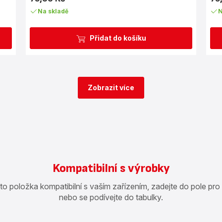
Cena
Cen
Na skladě
N
Přidat do košíku
Zobrazit více
Kompatibilní s výrobky
ato položka kompatibilní s vaším zařízením, zadejte do pole pro
nebo se podívejte do tabulky.