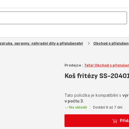
záruka, opravny, náhradní díly a příslušenství
Obchod s příslušens
Prodejce :
Tefal Obchod s přísluše
Koš fritézy SS-2040
Tato položka je kompatibilní s
vý
v počtu 3
.
Na skladě
|
Dodání 6 až 7 dní
Přid