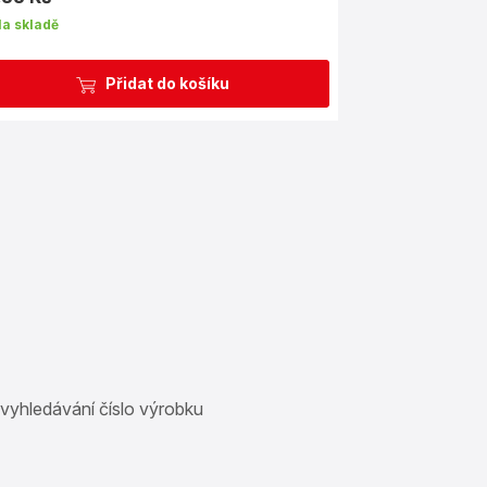
a
a skladě
Přidat do košíku
 vyhledávání číslo výrobku