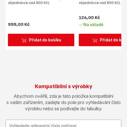
(průměr)
objednávce nad 800 Kč).
objednávce nad 800 Kč).
124,00 Kč
Cena
999,00 Kč
Na skladě
Cena
Přidat do košíku
Přidat do koš
Kompatibilní s výrobky
Abychom ověřili, zda je tato položka kompatibilní
s vaším zařízením, zadejte do pole pro vyhledávání číslo
výrobku nebo se podívejte do tabulky.