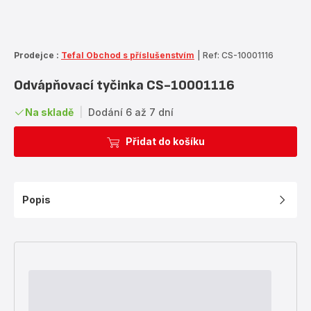
Prodejce :
Tefal Obchod s příslušenstvím
|
Ref: CS-10001116
Odvápňovací tyčinka CS-10001116
Na skladě
|
Dodání 6 až 7 dní
Přidat do košíku
Popis