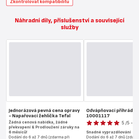
Zkontrolovat kompatibilitu
Náhradní díly, příslušenství a související
služby
Jednorázová pevná cena opravy
Odvápňovací přihrádka
- Napařovací žehlička Tefal
10001117
Hodnocení
Žádná cenová nabídka, žádné
5
/5
-
1 
překvapení & Prodloužení záruky na
Hodnocení
6 měsíců!
Snadné vyprazdňování
5 hvězdiček
Dodání do 6 až 7 dnů (zdarma při
Dodání do 6 až 7 dnů (zdarm