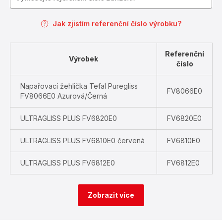
Jak zjistím referenční číslo výrobku?
Referenční
Výrobek
číslo
Napařovací žehlička Tefal Puregliss
FV8066E0
FV8066E0 Azurová/Černá
ULTRAGLISS PLUS FV6820E0
FV6820E0
ULTRAGLISS PLUS FV6810E0 červená
FV6810E0
ULTRAGLISS PLUS FV6812E0
FV6812E0
Zobrazit více