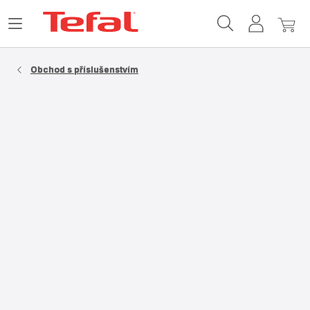
Domovská
Otevřít
Můj
Můj
stránka
nabídku
účet
košík
Tefal
Obchod s příslušenstvím​