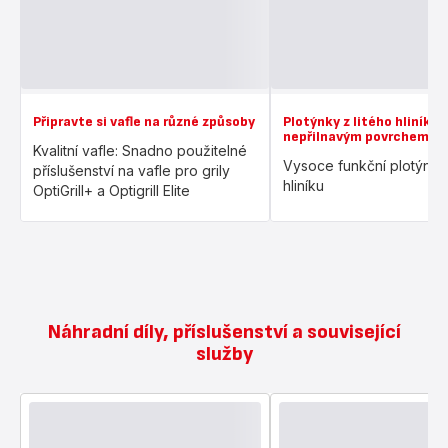
Připravte si vafle na různé způsoby
Plotýnky z litého hliníku 
nepřilnavým povrchem
Kvalitní vafle: Snadno použitelné
Vysoce funkční plotýnky 
příslušenství na vafle pro grily
hliníku
OptiGrill+ a Optigrill Elite
Náhradní díly, příslušenství a související
služby