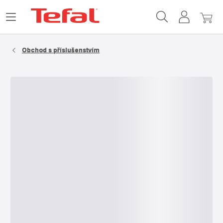
Domovská
Můj
Můj
stránka
účet
košík
Tefal
Obchod s příslušenstvím​