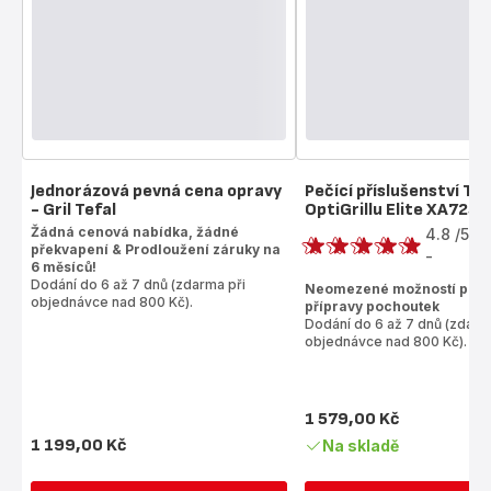
Jednorázová pevná cena opravy
Pečící příslušenství Tef
- Gril Tefal
OptiGrillu Elite XA725
Hodnocení
Žádná cenová nabídka, žádné
4.8
/5
překvapení & Prodloužení záruky na
-
ratings.4.8
6 měsíců!
Dodání do 6 až 7 dnů (zdarma při
Neomezené možností peče
objednávce nad 800 Kč).
přípravy pochoutek
Dodání do 6 až 7 dnů (zdarm
objednávce nad 800 Kč).
1 579,00 Kč
Cena
1 199,00 Kč
Na skladě
Cena