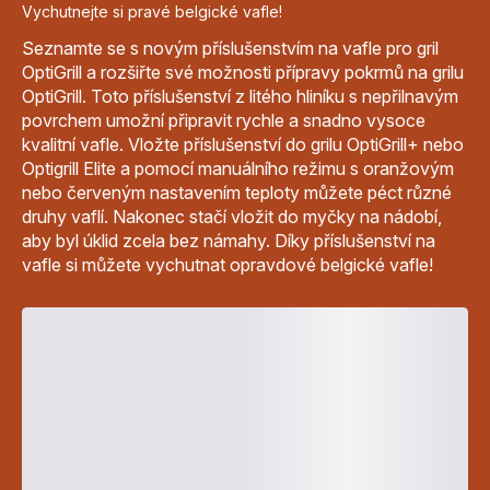
Vychutnejte si pravé belgické vafle!
Seznamte se s novým příslušenstvím na vafle pro gril
OptiGrill a rozšiřte své možnosti přípravy pokrmů na grilu
OptiGrill. Toto příslušenství z litého hliníku s nepřilnavým
povrchem umožní připravit rychle a snadno vysoce
kvalitní vafle. Vložte příslušenství do grilu OptiGrill+ nebo
Optigrill Elite a pomocí manuálního režimu s oranžovým
nebo červeným nastavením teploty můžete péct různé
druhy vaflí. Nakonec stačí vložit do myčky na nádobí,
aby byl úklid zcela bez námahy. Díky příslušenství na
vafle si můžete vychutnat opravdové belgické vafle!