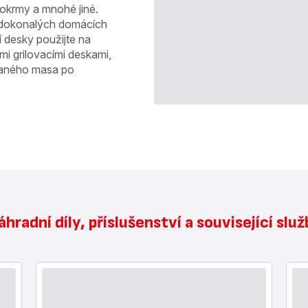
okrmy a mnohé jiné.
ě dokonalých domácích
í desky použijte na
mi grilovacími deskami,
ovaného masa po
hradní díly, příslušenství a související slu