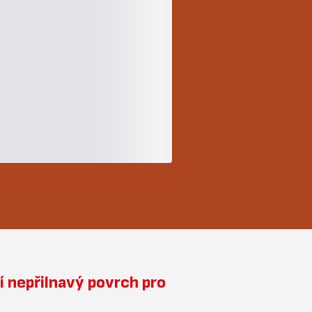
í nepřilnavý povrch pro