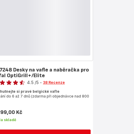
7248 Desky na vafle a naběračka pro
al OptiGrill+/Elite
ocení
4.5
/5
-
38 Recenze
ngs.4.5
hutnejte si pravé belgické vafle
ání do 6 až 7 dnů (zdarma při objednávce nad 800
099,00 Kč
a
a skladě