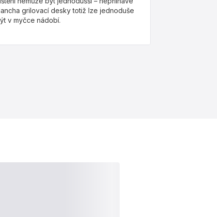
ištění nemůže být jednodušší – nepřilnavé
lancha grilovací desky totiž lze jednoduše
ýt v myčce nádobí.