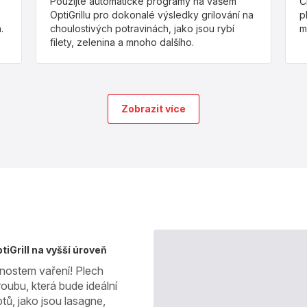
Použijte automatické programy na vašem
Č
OptiGrillu pro dokonalé výsledky grilování na
p
.
choulostivých potravinách, jako jsou rybí
m
filety, zelenina a mnoho dalšího.
Zobrazit více
tiGrill na vyšší úroveň
žnostem vaření! Plech
roubu, která bude ideální
tů, jako jsou lasagne,