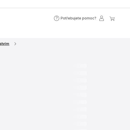
Potřebujete pomoc?
Potřebujete
Můj
Můj
pomoc?
účet
košík
tvím​