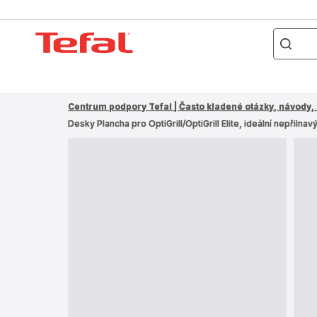
Co
hledáte?
Domovská
stránka
Tefal
Centrum podpory Tefal | Často kladené otázky, návody, 
Desky Plancha pro OptiGrill/OptiGrill Elite, ideální nepřil