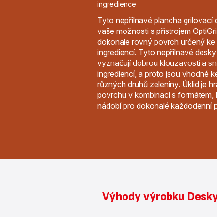
ingredience
Tyto nepřilnavé plancha grilovací d
vaše možnosti s přístrojem OptiGril
dokonale rovný povrch určený ke g
ingrediencí. Tyto nepřilnavé desky
vyznačují dobrou klouzavostí a 
ingrediencí, a proto jsou vhodné ke 
různých druhů zeleniny. Úklid je h
povrchu v kombinaci s formátem, 
nádobí pro dokonalé každodenní p
Výhody výrobku Desky P