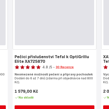
Pečící příslušenství Tefal k OptiGrillu
XA
Elite XA725870
Tef
Hodnocení
Hodn
4.8
/5
-
30 Recenze
ratings.4.8
rati
800
Neomezené možností pečení a přípravy pochoutek
Vyc
Dodání do 6 až 7 dnů (zdarma při objednávce nad 800
Dod
Kč).
Kč).
1 579,00 Kč
2 
Cena
Cen
Na skladě
N