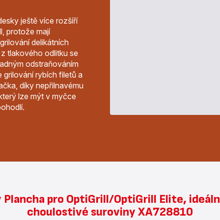
esky ještě více rozšíří
l, protože mají
rilování delikátních
 z tlakového odlitku se
snadným odstraňováním
grilování rybích filetů a
račka, díky nepřilnavému
který lze mýt v myčce
ohodlí.
lancha pro OptiGrill/OptiGrill Elite, ideáln
choulostivé suroviny XA728810