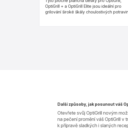
Tyto ploché plancha desky pro OptiGrill,
OptiGrill + a OptiGrill Elite jsou ideální pro
grilování široké škály choulostivých potravin
Další způsoby, jak posunout váš Op
Otevřete svůj OptiGrill novým mo
na pečení promění váš OptiGrill v t
k přípravě sladkých i slaných recep