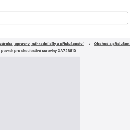
záruka, opravny, náhradní díly a příslušenství
Obchod s příslušens
navý povrch pro choulostivé suroviny XA728810